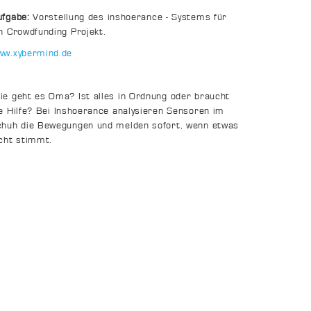
ufgabe:
Vorstellung des inshoerance - Systems für
n Crowdfunding Projekt.
ww.xybermind.de
e geht es Oma? Ist alles in Ordnung oder braucht
e Hilfe? Bei Inshoerance analysieren Sensoren im
chuh die Bewegungen und melden sofort, wenn etwas
cht stimmt.