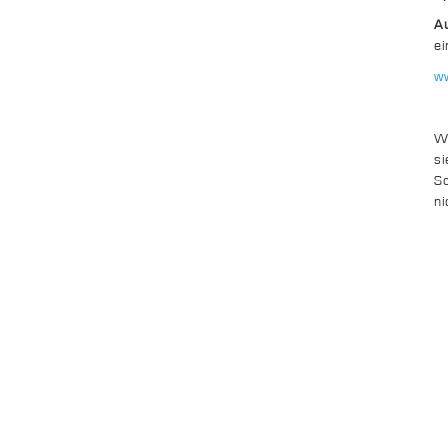
A
ei
w
Wi
si
S
ni