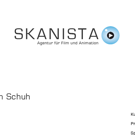
im Schuh
K
Pr
S